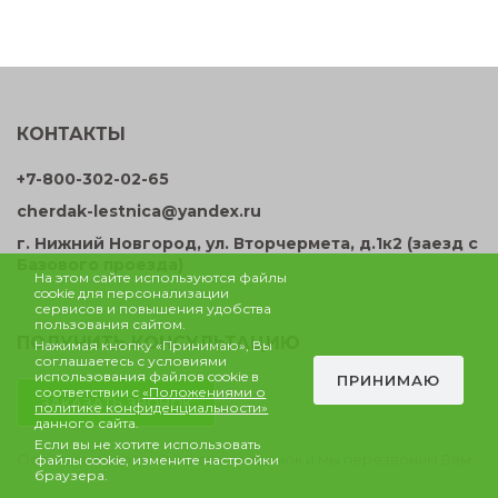
КОНТАКТЫ
+7-800-302-02-65
cherdak-lestnica@yandex.ru
г. Нижний Новгород, ул. Вторчермета, д.1к2 (заезд с
Базового проезда)
На этом сайте используются файлы
cookie для персонализации
сервисов и повышения удобства
пользования сайтом.
ПОЛУЧИТЬ КОНСУЛЬТАЦИЮ
Нажимая кнопку «Принимаю», Вы
соглашаетесь с условиями
использования файлов cookie в
ПРИНИМАЮ
соответствии c
«Положениями о
ЗАКАЗАТЬ ЗВОНОК
политике конфиденциальности»
данного сайта.
Если вы не хотите использовать
Остались вопросы? Закажите звонок и мы перезвоним Вам.
файлы cookie, измените настройки
браузера.