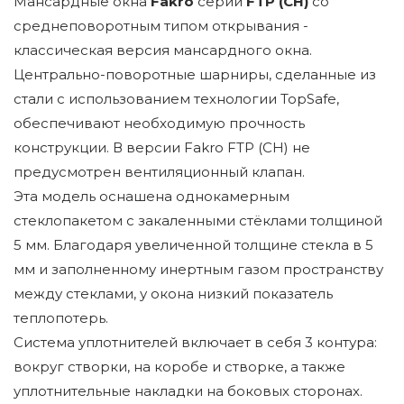
Мансардные окна
Fakro
серии
FTP (CH)
со
среднеповоротным типом открывания -
классическая версия мансардного окна.
Центрально-поворотные шарниры, сделанные из
стали с использованием технологии TopSafe,
обеспечивают необходимую прочность
конструкции. В версии Fakro FTP (CH) не
предусмотрен вентиляционный клапан.
Эта модель оснашена однокамерным
стеклопакетом с закаленными стёклами толщиной
5 мм. Благодаря увеличенной толщине стекла в 5
мм и заполненному инертным газом пространству
между стеклами, у окона низкий показатель
теплопотерь.
Система уплотнителей включает в себя 3 контура:
вокруг створки, на коробе и створке, а также
уплотнительные накладки на боковых сторонах.