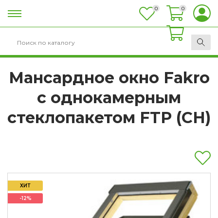
0
0
0
Мансардное окно Fakro
с однокамерным
стеклопакетом FTP (СH)
ХИТ
-12%